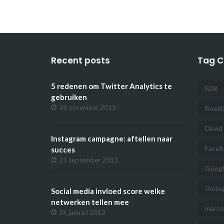
Recent posts
Tag C
5 redenen om Twitter Analytics te
B2B
gebruiken
18 november 2015
Boekb
David
Instagram campagne: aftellen naar
Faceb
succes
21 september 2013
Googl
Insta
Social media invloed score welke
netwerken tellen mee
marc
26 januari 2013