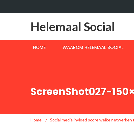
Helemaal Social
HOME
WAAROM HELEMAAL SOCIAL
ScreenShot027-150
Home
/
Social media invloed score welke netwerken 