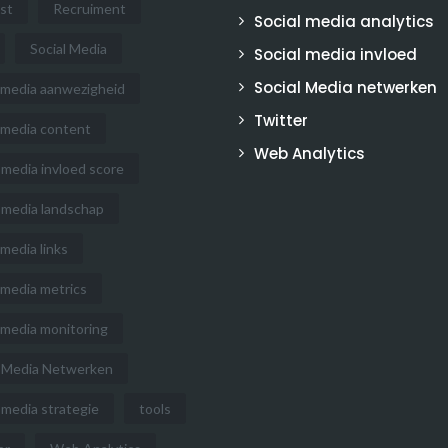
st
Recruiment
Social media analytics
Social Media
Social media invloed
Social Media netwerken
l media aanwezigheid
Twitter
l media content
Web Analytics
 media invloed score
l media landschap
 media links
 media metrics
 media monitoring
l Media Netwerken
 media strategie
tools