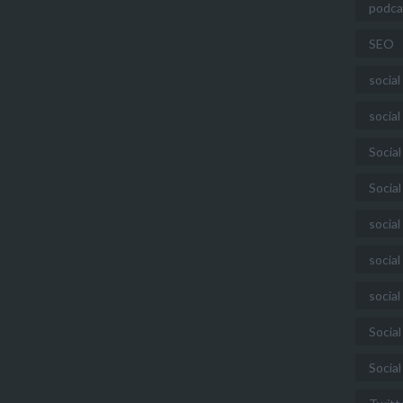
podca
SEO
socia
socia
Social
Socia
social
social
social
Socia
Social