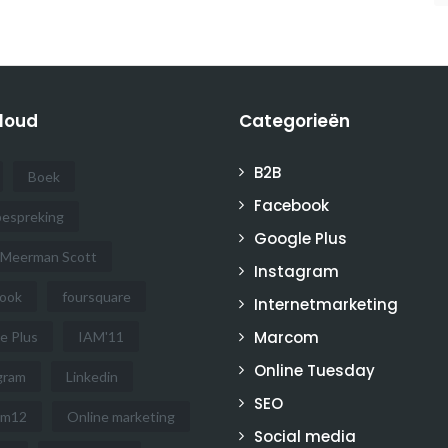
loud
Categorieën
B2B
Boek
Facebook
espreking
Google Plus
 Meerman Scott
Instagram
ook
foursquare
Internetmarketing
Marcom
e Plus
IAM'11
Online Tuesday
gram
Linkedin
SEO
om12
Online marketing
Social media