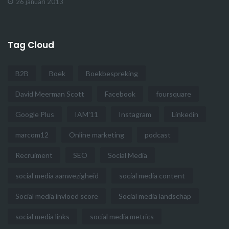
26 januari 2013
Tag Cloud
B2B
Boek
Boekbespreking
David Meerman Scott
Facebook
foursquare
Google Plus
IAM'11
Instagram
Linkedin
marcom12
Online marketing
podcast
Recruiment
SEO
Social Media
social media aanwezigheid
social media content
Social media invloed score
Social media landschap
social media links
social media metrics