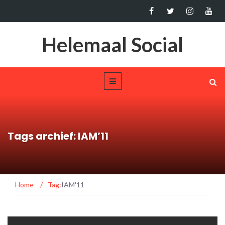
Helemaal Social
Tags archief: IAM’11
Home
/
Tag:
IAM'11