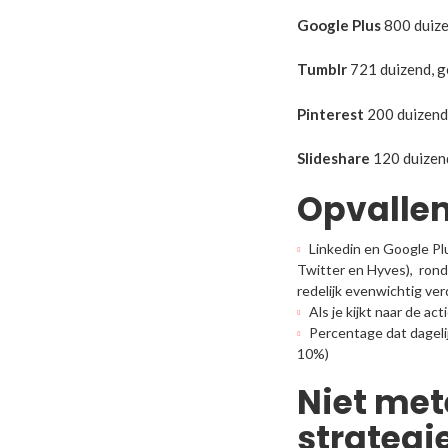
Google Plus
800 duize
Tumblr
721 duizend, ge
Pinterest
200 duizend,
Slideshare
120 duizend
Opvallen
Linkedin en Google Pl
Twitter en Hyves), rond
redelijk evenwichtig ve
Als je kijkt naar de ac
Percentage dat dageli
10%)
Niet met
strateg