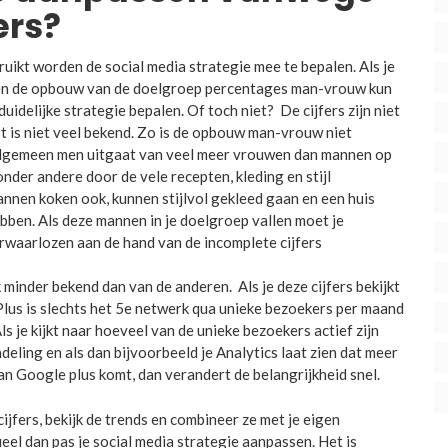
ers?
ruikt worden de social media strategie mee te bepalen. Als je
s en de opbouw van de doelgroep percentages man-vrouw kun
duidelijke strategie bepalen. Of toch niet? De cijfers zijn niet
t is niet veel bekend. Zo is de opbouw man-vrouw niet
t algemeen men uitgaat van veel meer vrouwen dan mannen op
nder andere door de vele recepten, kleding en stijl
nnen koken ook, kunnen stijlvol gekleed gaan en een huis
ebben. Als deze mannen in je doelgroep vallen moet je
erwaarlozen aan de hand van de incomplete cijfers
minder bekend dan van de anderen. Als je deze cijfers bekijkt
lus is slechts het 5e netwerk qua unieke bezoekers per maand
ls je kijkt naar hoeveel van de unieke bezoekers actief zijn
deling en als dan bijvoorbeeld je Analytics laat zien dat meer
an Google plus komt, dan verandert de belangrijkheid snel.
ijfers, bekijk de trends en combineer ze met je eigen
el dan pas je social media strategie aanpassen. Het is