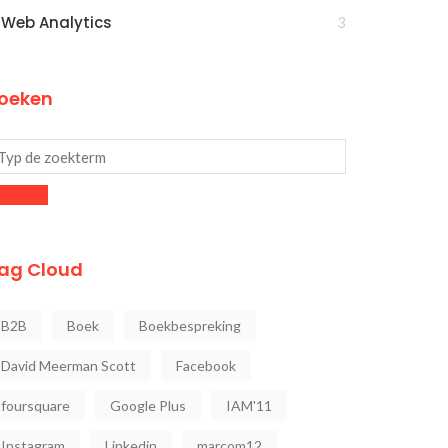
Web Analytics
3
oeken
ag Cloud
B2B
Boek
Boekbespreking
David Meerman Scott
Facebook
foursquare
Google Plus
IAM'11
Instagram
Linkedin
marcom12