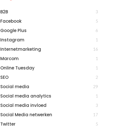
B2B
3
Facebook
5
Google Plus
6
Instagram
1
Internetmarketing
16
Marcom
1
Online Tuesday
1
SEO
2
Social media
29
Social media analytics
1
Social media invloed
3
Social Media netwerken
17
Twitter
5