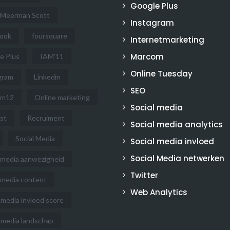
Google Plus
 Meerman Scott
Instagram
ook
foursquare
Internetmarketing
Marcom
e Plus
IAM'11
Online Tuesday
gram
Linkedin
SEO
om12
Online marketing
Social media
st
Recruiment
Social media analytics
Social Media
Social media invloed
Social Media netwerken
l media aanwezigheid
Twitter
l media content
Web Analytics
 media invloed score
l media landschap