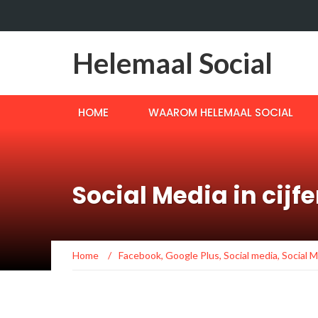
Helemaal Social
HOME
WAAROM HELEMAAL SOCIAL
Social Media in cijf
Home
/
Facebook
,
Google Plus
,
Social media
,
Social 