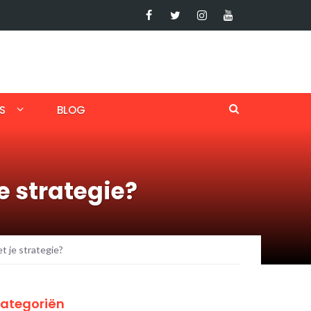
S
BLOG
e strategie?
et je strategie?
ategoriën