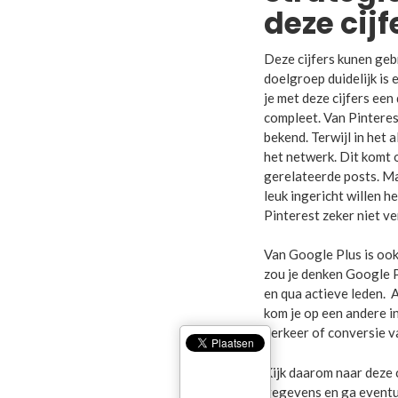
deze cijf
Deze cijfers kunen geb
doelgroep duidelijk i
je met deze cijfers een 
compleet. Van Pinteres
bekend. Terwijl in he
het netwerk. Dit komt o
gerelateerde posts. Ma
leuk ingericht willen h
Pinterest zeker niet v
Van Google Plus is ook 
zou je denken Google P
en qua actieve leden. A
kom je op een andere in
verkeer of conversie v
Kijk daarom naar deze c
gegevens en ga eventue