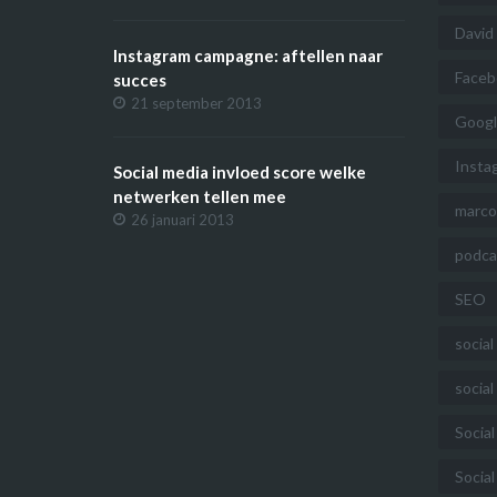
David
Instagram campagne: aftellen naar
Faceb
succes
21 september 2013
Googl
Insta
Social media invloed score welke
netwerken tellen mee
marc
26 januari 2013
podca
SEO
socia
socia
Social
Socia