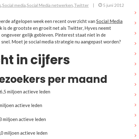
s
,
Social media
,
Social Media netwerken
,
Twitter
|
5 juni 2012
eerde afgelopen week een recent overzicht van
Social Media
 is de grootste en groeit net als Twitter, Hyves neemt
s ongeveer gelijk gebleven. Pinterest staat niet in de
t snel. Moet je social media strategie nu aangepast worden?
t in cijfers
bezoekers per maand
 6,5 miljoen actieve leden
 miljoen actieve leden
,3 miljoen actieve leden
,0 miljoen actieve leden