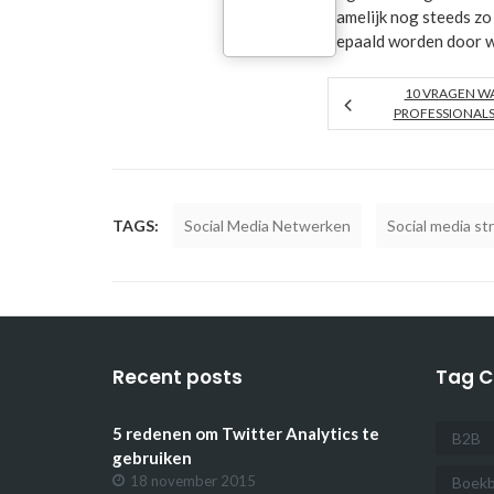
namelijk nog steeds zo
bepaald worden door w
10 VRAGEN WA
PROFESSIONAL
TAGS:
Social Media Netwerken
Social media st
Recent posts
Tag C
5 redenen om Twitter Analytics te
B2B
gebruiken
18 november 2015
Boekb