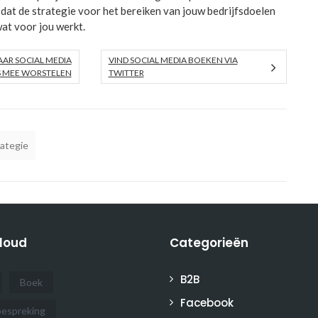
 dat de strategie voor het bereiken van jouw bedrijfsdoelen
at voor jou werkt.
AR SOCIAL MEDIA
VIND SOCIAL MEDIA BOEKEN VIA
S MEE WORSTELEN
TWITTER
rategie
loud
Categorieën
B2B
Boek
Facebook
espreking