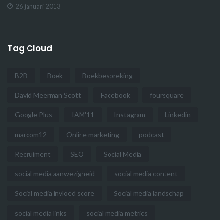
26 januari 2013
Tag Cloud
B2B
Boek
Boekbespreking
David Meerman Scott
Facebook
foursquare
Google Plus
IAM'11
Instagram
Linkedin
marcom12
Online marketing
podcast
Recruiment
SEO
Social Media
social media aanwezigheid
social media content
Social media invloed score
Social media landschap
social media links
social media metrics